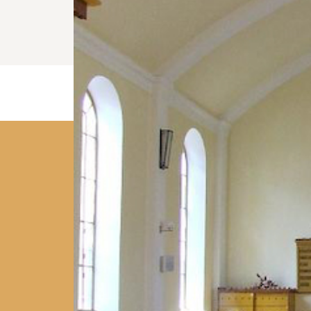
Debrecen-Csapókerti Reformát
„Hűséges az Isten, aki elhívott titeket az ő Fiával, 