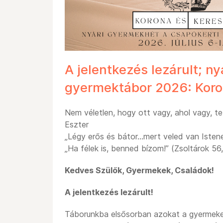
A jelentkezés lezárult; ny
gyermektábor 2026: Koro
Nem véletlen, hogy ott vagy, ahol vagy, te 
Eszter
„Légy erős és bátor…mert veled van Istene
„Ha félek is, benned bízom!” (Zsoltárok 56
Kedves Szülők, Gyermekek, Családok!
A jelentkezés lezárult!
Táborunkba elsősorban azokat a gyermekek