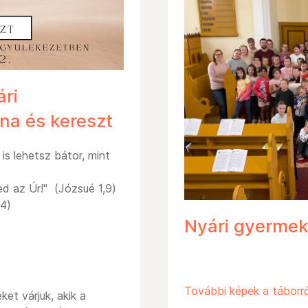
ári
na és kereszt
is lehetsz bátor, mint
d az Úr!" (Józsué 1,9)
,4)
Nyári gyermek
További képek a táborró
et várjuk, akik a