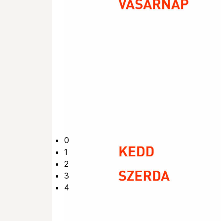
Igehirdetések 2026-ban
0
1
2
3
4