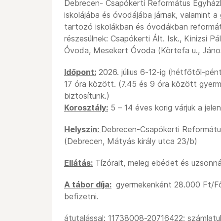
Debrecen- Csapókerti Református Egyház
iskolájába és óvodájába járnak, valamint 
tartozó iskolákban és óvodákban reformá
részesülnek: Csapókerti Ált. Isk., Kinizsi Pál
Óvoda, Mesekert Óvoda (Körtefa u., János
Időpont:
2026. július 6-12-ig (hétfőtől-pé
17 óra között. (7.45 és 9 óra között gyer
biztosítunk.)
Korosztály:
5 – 14 éves korig várjuk a jele
Helyszín:
Debrecen-Csapókerti Református
(Debrecen, Mátyás király utca 23/b)
Ellátás:
Tízórait, meleg ebédet és uzsonná
A tábor díja:
gyermekenként 28.000 Ft/Fő, 
befizetni.
átutalással: 11738008-20716422; számlatu