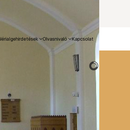
léria
Igehirdetések
Olvasnivaló
Kapcsolat