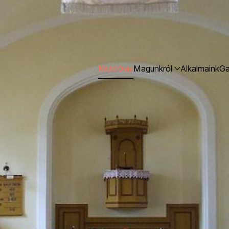
us Egyházközség
Jézus Krisztussal, a mi Urunkkal való közösségre." (1 Kor 1,9)
Kezdőlap
Magunkról
Alkalmaink
Ga