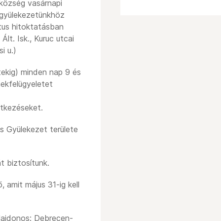
község vasárnapi
a gyülekezetünkhöz
tus hitoktatásban
 Ált. Isk., Kuruc utcai
i u.)
ntekig) minden nap 9 és
mekfelügyeletet
ntkezéseket.
 Gyülekezet területe
t biztosítunk.
amit május 31-ig kell
lajdonos: Debrecen-